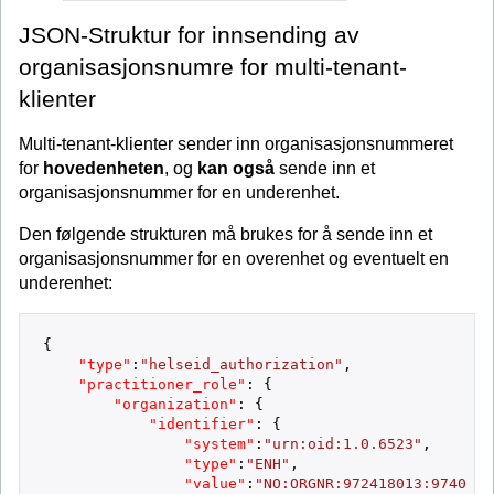
JSON-Struktur for innsending av
organisasjonsnumre for multi-tenant-
klienter
Multi-tenant-klienter sender inn organisasjonsnummeret
for
hovedenheten
, og
kan også
sende inn et
organisasjonsnummer for en underenhet.
Den følgende strukturen må brukes for å sende inn et
organisasjonsnummer for en overenhet og eventuelt en
underenhet:
{
"type"
:
"helseid_authorization"
,
"practitioner_role"
:
{
"organization"
:
{
"identifier"
:
{
"system"
:
"urn:oid:1.0.6523"
,
"type"
:
"ENH"
,
"value"
:
"NO:ORGNR:972418013:9740424