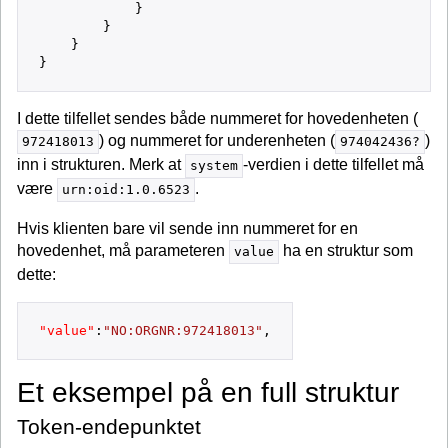
}
}
}
}
I dette tilfellet sendes både nummeret for hovedenheten (
) og nummeret for underenheten (
)
972418013
974042436?
inn i strukturen. Merk at
-verdien i dette tilfellet må
system
være
.
urn:oid:1.0.6523
Hvis klienten bare vil sende inn nummeret for en
hovedenhet, må parameteren
ha en struktur som
value
dette:
"value"
:
"NO:ORGNR:972418013"
,
Et eksempel på en full struktur
Token-endepunktet