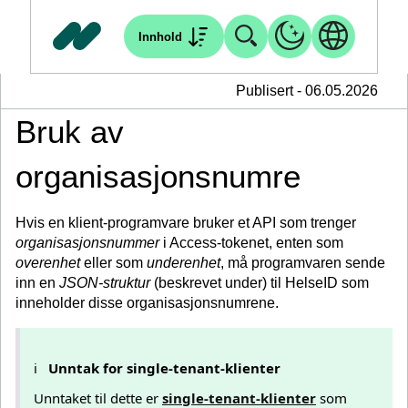
Innhold
Publisert - 06.05.2026
Bruk av
organisasjonsnumre
Hvis en klient-programvare bruker et API som trenger
organisasjonsnummer
i Access-tokenet, enten som
overenhet
eller som
underenhet
, må programvaren sende
inn en
JSON-struktur
(beskrevet under) til HelseID som
inneholder disse organisasjonsnumrene.
ℹ️
Unntak for single-tenant-klienter
Unntaket til dette er
single-tenant-klienter
som