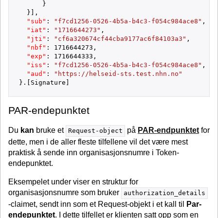
}
}
]
,
"sub"
:
"f7cd1256-0526-4b5a-b4c3-f054c984ace8"
,
"iat"
:
"1716644273"
,
"jti"
:
"cf6a320674cf44cba9177ac6f84103a3"
,
"nbf"
:
1716644273
,
"exp"
:
1716644333
,
"iss"
:
"f7cd1256-0526-4b5a-b4c3-f054c984ace8"
,
"aud"
:
"https://helseid-sts.test.nhn.no"
}
.
[
Signature
]
PAR-endepunktet
Du
kan
bruke et
på
PAR-endpunktet
for
Request-object
dette, men i de aller fleste tilfellene vil det være mest
praktisk å sende inn organisasjonsnumre i Token-
endepunktet.
Eksempelet under viser en struktur for
organisasjonsnumre som bruker
authorization_details
-claimet, sendt inn som et Request-objekt i et kall til
Par-
endepunktet
. I dette tilfellet er klienten satt opp som en