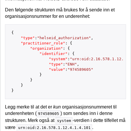
Den følgende strukturen må brukes for å sende inn et
organisasjonsnummer for en underenhet:
{
"type"
:
"helseid_authorization"
,
"practitioner_role"
:
{
"organization"
:
{
"identifier"
:
{
"system"
:
"urn:oid:2.16.578.1.12.4.1
"type"
:
"ENH"
,
"value"
:
"974589605"
}
}
}
}
Legg merke til at det er
kun
organisasjonsnummeret til
underenheten (
) som sendes inn i denne
974589605
strukturen. Merk også at
-verdien i dette tilfellet må
system
være
.
urn:oid:2.16.578.1.12.4.1.4.101