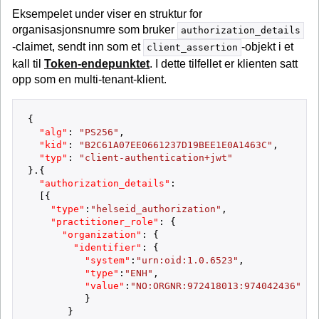
Eksempelet under viser en struktur for
organisasjonsnumre som bruker
authorization_details
-claimet, sendt inn som et
-objekt i et
client_assertion
kall til
Token-endepunktet
. I dette tilfellet er klienten satt
opp som en multi-tenant-klient.
{
"alg"
:
"PS256"
,
"kid"
:
"B2C61A07EE0661237D19BEE1E0A1463C"
,
"typ"
:
"client-authentication+jwt"
}
.
{
"authorization_details"
:
[
{
"type"
:
"helseid_authorization"
,
"practitioner_role"
:
{
"organization"
:
{
"identifier"
:
{
"system"
:
"urn:oid:1.0.6523"
,
"type"
:
"ENH"
,
"value"
:
"NO:ORGNR:972418013:974042436"
}
}