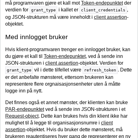
må programvaren gjøre et kall mot
Token-endepunktet
der
verdien for
i kallet er
,
grant_type
client_credentials
og JSON-strukturen må være inneholdt i
client assertion
-
objektet.
Med innlogget bruker
Hvis klient-programvaren trenger en innlogget bruker, kan
du gjøre et kall til
Token-endepunktet
, ved å sende inn
JSON-strukturen i
client assertion
-objektet. Verdien for
vil i dette tilfellet være
. Dette
grant_type
refresh_token
er det anbefalte mønsteret, ettersom brukeren kan
representere flere orgnaisasjonsenheter uten å måtte
logge inn på nytt.
Det finnes også et annet mønster, der klienten kan bruke
PAR-endepunktet
ved å sende inn JSON-strukturen i et
Request-object
. Dette
kan
brukes hvis din klient ikke har
mulighet til å legge til organisasjonsnumre i
client
assertion
-objektet. Hvis du bruker dette mønsteret, må
brukeren reautentiseres hver gang de representerer en ny