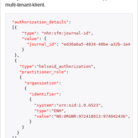
multi-tenant-klient.
"authorization_details"
:
[
{
"type"
:
"nhn:sfm:journal-id"
,
"value"
:
{
"journal_id"
:
"ed30a6a5-4834-40be-a32b-1e4f52
}
}
,
{
"type"
:
"helseid_authorization"
,
"practitioner_role"
:
{
"organization"
:
{
"identifier"
:
{
"system"
:
"urn:oid:1.0.6523"
,
"type"
:
"ENH"
,
"value"
:
"NO:ORGNR:972418013:974042436"
,
}
}
}