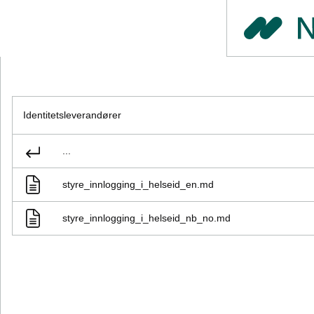
Identitetsleverandører
...
styre_innlogging_i_helseid_en.md
styre_innlogging_i_helseid_nb_no.md