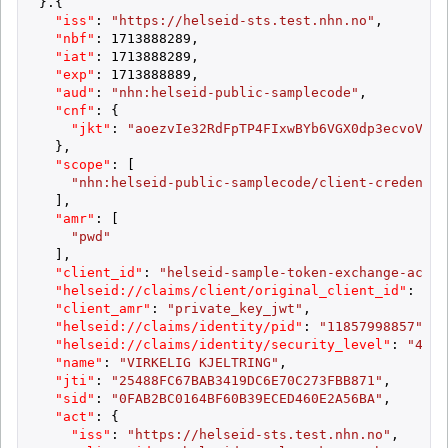
}
.
{
"iss"
:
"https://helseid-sts.test.nhn.no"
,
"nbf"
:
1713888289
,
"iat"
:
1713888289
,
"exp"
:
1713888889
,
"aud"
:
"nhn:helseid-public-samplecode"
,
"cnf"
:
{
"jkt"
:
"aoezvIe32RdFpTP4FIxwBYb6VGX0dp3ecvoVjFk
}
,
"scope"
:
[
"nhn:helseid-public-samplecode/client-credentia
]
,
"amr"
:
[
"pwd"
]
,
"client_id"
:
"helseid-sample-token-exchange-actor
"helseid://claims/client/original_client_id"
:
"he
"client_amr"
:
"private_key_jwt"
,
"helseid://claims/identity/pid"
:
"11857998857"
,
"helseid://claims/identity/security_level"
:
"4"
,
"name"
:
"VIRKELIG KJELTRING"
,
"jti"
:
"25488FC67BAB3419DC6E70C273FBB871"
,
"sid"
:
"0FAB2BC0164BF60B39ECED460E2A56BA"
,
"act"
:
{
"iss"
:
"https://helseid-sts.test.nhn.no"
,