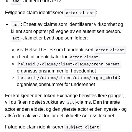
: audience for API 2
aud
Følgende claim identifiserer
:
actor client
: Et sett av claims som identifiserer virksomhet og
act
klient som opptrer på vegne av en autentisert person.
-claimet er bygd opp som følger:
act
iss: HelseID STS som har identifisert
actor client
client_id: identifikator for
actor client
:
helseid://claims/client/claims/orgnr_parent
organisasjonsnummer for hovedenhet
:
helseid://claims/client/claims/orgnr_child
organisasjonsnummer for underenhet
For kallkjeder der Token Exchange benyttes flere ganger,
vil du få en nøstet struktur av
-claims. Den innerste
act
actor er den eldste, og den ytterste actor er den nyeste - og
altså den aktive actor for det aktuelle Access-tokenet.
Følgende claim identifiserer
:
subject client