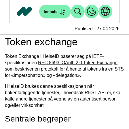
Innhold
Publisert - 27.04.2026
Token exchange
Token Exchange i HelseID baserer seg på IETF-
spesifikasjonen
RFC 8693: OAuth 2.0 Token Exchange
,
som beskriver en protokoll for å hente ut tokens fra en STS
for «impersonation» og «delegation».
I HelseID brukes denne spesifikasjonen når
bakenforliggende tjenester, i hovedsak REST API-er, skal
kalle andre tjenester på vegne av en autentisert person
og/eller virksomhet.
Sentrale begreper