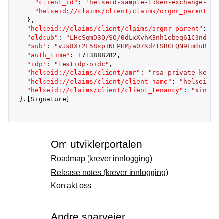
"client_id"
:
"helseid-sample-token-exchange-act
"helseid://claims/client/claims/orgnr_parent"
:
}
,
"helseid://claims/client/claims/orgnr_parent"
:
"9
"oldsub"
:
"LHcSgmD3Q/SO/0dLxXvhKBnh1ebeq61C3ndgEI
"sub"
:
"vJs8Xr2F58spTNEPHM/a07KdZtSBGLQN9EmHuBGLy
"auth_time"
:
1713888282
,
"idp"
:
"testidp-oidc"
,
"helseid://claims/client/amr"
:
"rsa_private_key"
,
"helseid://claims/client/client_name"
:
"helseid-s
"helseid://claims/client/client_tenancy"
:
"single
}
.
[
Signature
]
Om utviklerportalen
Roadmap (krever innlogging)
Release notes (krever innlogging)
Kontakt oss
Andre snarveier