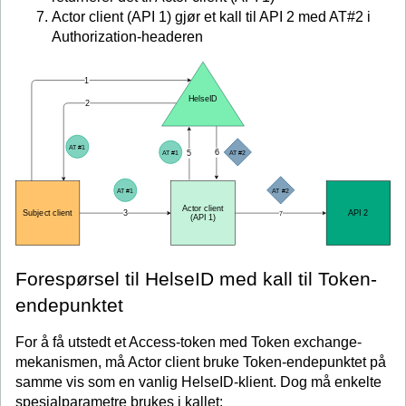
Actor client (API 1) gjør et kall til API 2 med AT#2 i
Authorization-headeren
Forespørsel til HelseID med kall til Token-
endepunktet
For å få utstedt et Access-token med Token exchange-
mekanismen, må Actor client bruke Token-endepunktet på
samme vis som en vanlig HelseID-klient. Dog må enkelte
spesialparametre brukes i kallet: