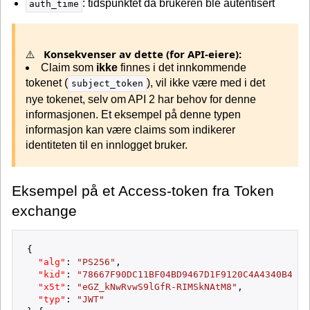
: tidspunktet da brukeren ble autentisert
auth_time
⚠️
Konsekvenser av dette (for API-eiere):
Claim som
ikke
finnes i det innkommende
tokenet (
), vil ikke være med i det
subject_token
nye tokenet, selv om API 2 har behov for denne
informasjonen. Et eksempel på denne typen
informasjon kan være claims som indikerer
identiteten til en innlogget bruker.
Eksempel på et Access-token fra Token
exchange
{
"alg"
:
"PS256"
,
"kid"
:
"78667F90DC11BF04BD9467D1F9120C4A4340B4CF"
"x5t"
:
"eGZ_kNwRvwS9lGfR-RIMSkNAtM8"
,
"typ"
:
"JWT"