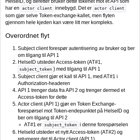
HelseID, og deretter bruker dette tokenet mot et API som
har en
innebygd. Det er
actor client
actor client
som gjør selve Token-exchange-kallet, men flyten
gjennom hele kjeden kan være litt mer kompleks.
Overordnet flyt
Subject client forespør autentisering av bruker og ber
om tilgang til API 1
HelseID utsteder Access-token (AT#1,
) med tilgang til API 1
subject_token
Subject client gjør et kall til API 1, med AT#1 i
Authorization-headeren
API 1 trenger data fra API 2 og trenger dermed et
Access-token for dette
Actor client (API 1) gjør en Token Exchange-
forespørsel mot Token-endepunktet på HelseID og
ber om tilgang til API 2
AT#1 er
i denne forespørselen
subject_token
HelseId utsteder et nytt Access-token (AT#2) og
returnerer det til Actor client (API 1)