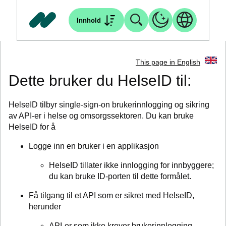
Innhold
This page in English
Dette bruker du HelseID til:
HelseID tilbyr single-sign-on brukerinnlogging og sikring
av API-er i helse og omsorgssektoren. Du kan bruke
HelseID for å
Logge inn en bruker i en applikasjon
HelseID tillater ikke innlogging for
innbyggere
;
du kan bruke ID-porten til dette formålet.
Få tilgang til et API som er sikret med HelseID,
herunder
API-er som ikke krever brukerinnlogging