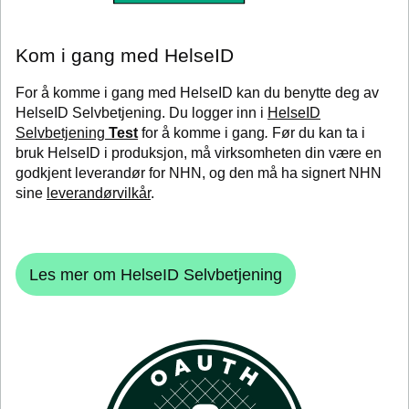
Kom i gang med HelseID
For å komme i gang med HelseID kan du benytte deg av
HelseID Selvbetjening. Du logger inn i
HelseID
Selvbetjening
Test
for å komme i gang
.
Før du kan ta i
bruk HelseID i produksjon, må virksomheten din være en
godkjent leverandør for NHN, og den må ha signert NHN
sine
leverandørvilkår
.
Les mer om HelseID Selvbetjening