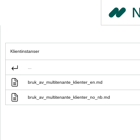
Klientinstanser
...
bruk_av_multitenante_klienter_en.md
bruk_av_multitenante_klienter_no_nb.md