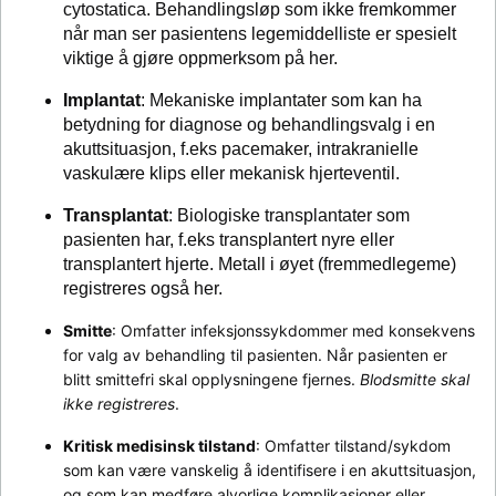
cytostatica. Behandlingsløp som ikke fremkommer
når man ser pasientens legemiddelliste er spesielt
viktige å gjøre oppmerksom på her.
Implantat
: Mekaniske implantater som kan ha
betydning for diagnose og behandlingsvalg i en
akuttsituasjon, f.eks pacemaker, intrakranielle
vaskulære klips eller mekanisk hjerteventil.
Transplantat
: Biologiske transplantater som
pasienten har, f.eks transplantert nyre eller
transplantert hjerte. Metall i øyet (fremmedlegeme)
registreres også her.
Smitte
: Omfatter infeksjonssykdommer med konsekvens 
for valg av behandling til pasienten. Når pasienten er 
blitt smittefri skal opplysningene fjernes. 
Blodsmitte skal 
ikke registreres
.
Kritisk medisinsk tilstand
: Omfatter tilstand/sykdom 
som kan være vanskelig å identifisere i en akuttsituasjon, 
og som kan medføre alvorlige komplikasjoner eller 