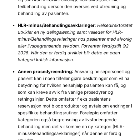
feilbehandling dersom den overses ved utredning og 
behandling av pasienten.
HLR-minus/Behandlingsavklaringer
: 
Helsedirektoratet 
utvikler en ny delingsløsning samt veileder for HLR-
minus/Behandlingavklaringer hos pasienter med alvorlig 
eller livsbegrensende sykdom. Forventet ferdigstilt Q2 
2026. Når den er ferdig utviklet blir dette en egen 
kategori kritisk informasjon.
Annen prosedyreendring
: Ansvarlig helsepersonell og 
pasient kan i noen tilfeller gjøre beslutninger som vil ha 
betydning for hvilken helsehjelp pasienten kan få, og 
som kan kreve avvik fra vanlige prosedyrer og 
retningslinjer. Dette omfatter f eks pasientens 
reservasjon mot blodprodukter og avtale om endringer i 
spesifikke behandlingsrutiner. Foreløpig omfatter 
kategorien også begrensning av livsforlengende 
behandling men det vil komme en ny kategori (HLR-
minus/Behandlingsavklaringer) når denne er ferdig 