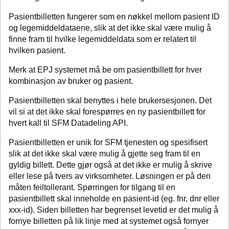
Pasientbilletten fungerer som en nøkkel mellom pasient ID
og legemiddeldataene, slik at det ikke skal være mulig å
finne fram til hvilke legemiddeldata som er relatert til
hvilken pasient.
Merk at EPJ systemet må be om pasientbillett for hver
kombinasjon av bruker og pasient.
Pasientbilletten skal benyttes i hele brukersesjonen. Det
vil si at det ikke skal forespørres en ny pasientbillett for
hvert kall til SFM Datadeling API.
Pasientbilletten er unik for SFM tjenesten og spesifisert
slik at det ikke skal være mulig å gjette seg fram til en
gyldig billett. Dette gjør også at det ikke er mulig å skrive
eller lese på tvers av virksomheter. Løsningen er på den
måten feiltollerant. Spørringen for tilgang til en
pasientbillett skal inneholde en pasient-id (eg. fnr, dnr eller
xxx-id). Siden billetten har begrenset levetid er det mulig å
fornye billetten på lik linje med at systemet også fornyer