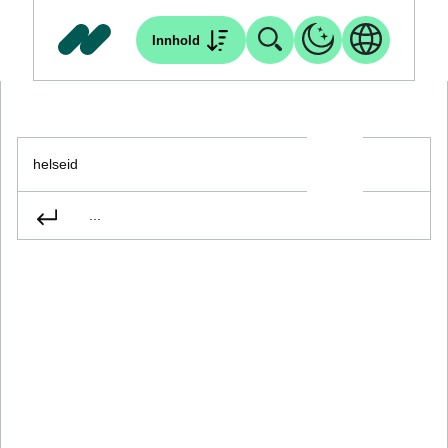
Innhold
helseid
...