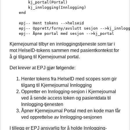
        kj_portal(Portal)

        kj_innlogging(Innlogging)

    end

    epj-- Hent tokens -->helseid

    epj-- Opprett/forny/avslutt sesjon -->kj_innlogg
Kjernejournal tilbyr en innloggingstjeneste som tar i
mot HelseID-tokens sammen med pasientkontekst for
å gi tilgang til Kjernejournal portal.
Det krever at EPJ gjør følgende:
Henter tokens fra HelseID med scopes som gir
tilgang til Kjernejournal Innlogging
Oppretter en Innlogging-sesjon i Kjernejournal
ved å sende access token og pasientdata til
Innlogging-tjenesten
Åpner Kjernejournal Portal med en kode man får
ved opprettelse av Innlogging-sesjonen
I tillegg er EPJ ansvarlig for å holde Innlogging-