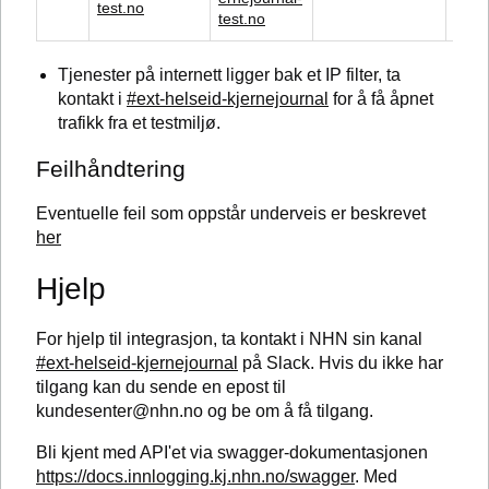
test.no
prod
test.no
Tjenester på internett ligger bak et IP filter, ta
kontakt i
#ext-helseid-kjernejournal
for å få åpnet
trafikk fra et testmiljø.
Feilhåndtering
Eventuelle feil som oppstår underveis er beskrevet
her
Hjelp
For hjelp til integrasjon, ta kontakt i NHN sin kanal
#ext-helseid-kjernejournal
på Slack. Hvis du ikke har
tilgang kan du sende en epost til
kundesenter@nhn.no og be om å få tilgang.
Bli kjent med API'et via swagger-dokumentasjonen
https://docs.innlogging.kj.nhn.no/swagger
. Med