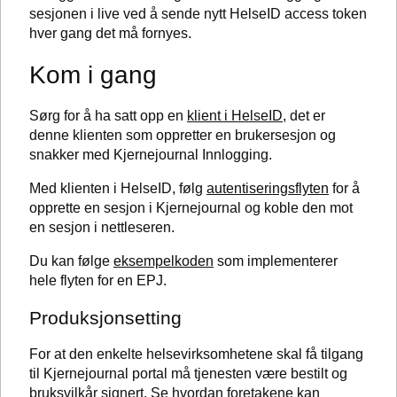
sesjonen i live ved å sende nytt HelseID access token
hver gang det må fornyes.
Kom i gang
Sørg for å ha satt opp en
klient i HelseID
, det er
denne klienten som oppretter en brukersesjon og
snakker med Kjernejournal Innlogging.
Med klienten i HelseID, følg
autentiseringsflyten
for å
opprette en sesjon i Kjernejournal og koble den mot
en sesjon i nettleseren.
Du kan følge
eksempelkoden
som implementerer
hele flyten for en EPJ.
Produksjonsetting
For at den enkelte helsevirksomhetene skal få tilgang
til Kjernejournal portal må tjenesten være bestilt og
bruksvilkår signert.
Se hvordan foretakene kan