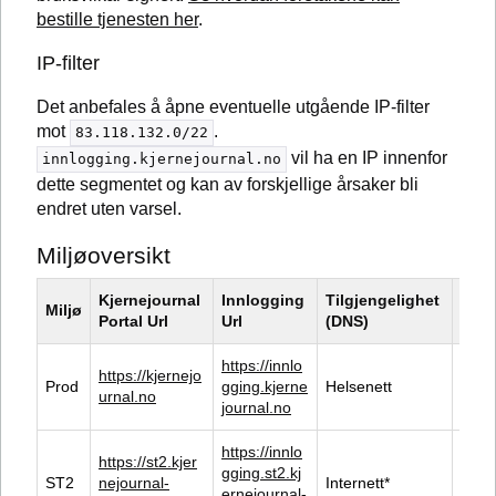
bestille tjenesten her
.
IP-filter
Det anbefales å åpne eventuelle utgående IP-filter
mot
.
83.118.132.0/22
vil ha en IP innenfor
innlogging.kjernejournal.no
dette segmentet og kan av forskjellige årsaker bli
endret uten varsel.
Miljøoversikt
Kjernejournal 
Innlogging 
Tilgjengelighet 
Miljø
Hens
Portal Url
Url
(DNS)
https://innlo
https://kjernejo
Prod
gging.kjerne
Helsenett
Skar
urnal.no
journal.no
https://innlo
https://st2.kjer
Prodl
gging.st2.kj
ST2
nejournal-
Internett*
oppd
ernejournal-