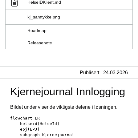
HelseIDKlient.md
kj_samtykke.png
Roadmap
Releasenote
Publisert - 24.03.2026
Kjernejournal Innlogging
Bildet under viser de viktigste delene i løsningen.
flowchart LR

    helseid[HelseId]

    epj(EPJ)

    subgraph Kjernejournal
