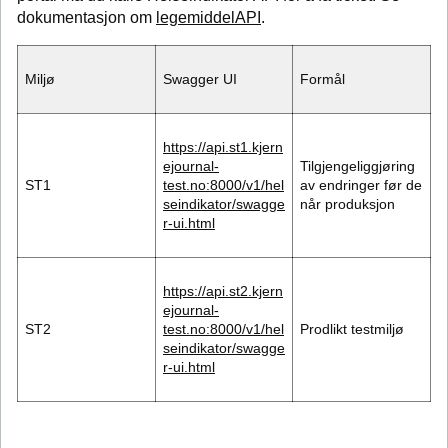
dokumentasjon om
legemiddelAPI
.
Miljø
Swagger UI
Formål
https://api.st1.kjern
ejournal-
Tilgjengeliggjøring
ST1
test.no:8000/v1/hel
av endringer før de
seindikator/swagge
når produksjon
r-ui.html
https://api.st2.kjern
ejournal-
ST2
test.no:8000/v1/hel
Prodlikt testmiljø
seindikator/swagge
r-ui.html