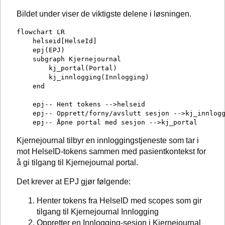
Bildet under viser de viktigste delene i løsningen.
flowchart LR

    helseid[HelseId]

    epj(EPJ)

    subgraph Kjernejournal

        kj_portal(Portal)

        kj_innlogging(Innlogging)

    end

    epj-- Hent tokens -->helseid

    epj-- Opprett/forny/avslutt sesjon -->kj_innlogg
Kjernejournal tilbyr en innloggingstjeneste som tar i
mot HelseID-tokens sammen med pasientkontekst for
å gi tilgang til Kjernejournal portal.
Det krever at EPJ gjør følgende:
Henter tokens fra HelseID med scopes som gir
tilgang til Kjernejournal Innlogging
Oppretter en Innlogging-sesjon i Kjernejournal