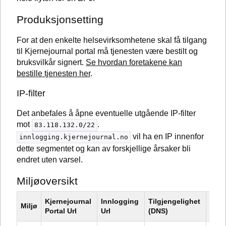
Produksjonsetting
For at den enkelte helsevirksomhetene skal få tilgang
til Kjernejournal portal må tjenesten være bestilt og
bruksvilkår signert.
Se hvordan foretakene kan
bestille tjenesten her
.
IP-filter
Det anbefales å åpne eventuelle utgående IP-filter
mot
.
83.118.132.0/22
vil ha en IP innenfor
innlogging.kjernejournal.no
dette segmentet og kan av forskjellige årsaker bli
endret uten varsel.
Miljøoversikt
Kjernejournal 
Innlogging 
Tilgjengelighet 
Miljø
Hens
Portal Url
Url
(DNS)