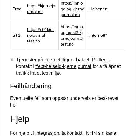
https://innlo
https://kjernejo
Prod
gging.kjerne
Helsenett
Skar
urnal.no
journal.no
https://innlo
https://st2.kjer
Prodl
gging.st2.kj
ST2
nejournal-
Internett*
oppd
ernejournal-
test.no
prod
test.no
Tjenester på internett ligger bak et IP filter, ta
kontakt i
#ext-helseid-kjernejournal
for å få åpnet
trafikk fra et testmiljø.
Feilhåndtering
Eventuelle feil som oppstår underveis er beskrevet
her
Hjelp
For hjelp til integrasjon, ta kontakt i NHN sin kanal