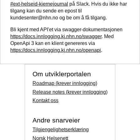
#ext-helseid-kjernejournal
på Slack. Hvis du ikke har
tilgang kan du sende en epost til
kundesenter@nhn.no og be om å få tilgang.
Bli kjent med API'et via swagger-dokumentasjonen
https://docs.innlogging.kj.nhn.no/swagger
. Med
OpenApi 3 kan en klient genereres via
https://docs.innlogging.kj.nhn.no/openapi
.
Om utviklerportalen
Roadmap (krever innlogging)
Release notes (krever innlogging)
Kontakt oss
Andre snarveier
Tilgjengelighetserklæring
Norsk Helsenett