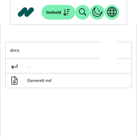
Innhold
docs
...
Generelt.md