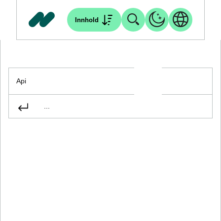
Innhold
Api
...