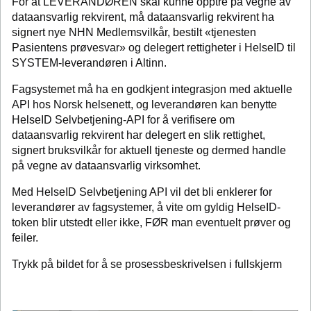
For at LEVERANDØREN skal kunne opptre på vegne av
dataansvarlig rekvirent, må dataansvarlig rekvirent ha
signert nye NHN Medlemsvilkår, bestilt «tjenesten
Pasientens prøvesvar» og delegert rettigheter i HelseID til
SYSTEM-leverandøren i Altinn.
Fagsystemet må ha en godkjent integrasjon med aktuelle
API hos Norsk helsenett, og leverandøren kan benytte
HelseID Selvbetjening-API for å verifisere om
dataansvarlig rekvirent har delegert en slik rettighet,
signert bruksvilkår for aktuell tjeneste og dermed handle
på vegne av dataansvarlig virksomhet.
Med HelseID Selvbetjening API vil det bli enklerer for
leverandører av fagsystemer, å vite om gyldig HelseID-
token blir utstedt eller ikke, FØR man eventuelt prøver og
feiler.
Trykk på bildet for å se prosessbeskrivelsen i fullskjerm