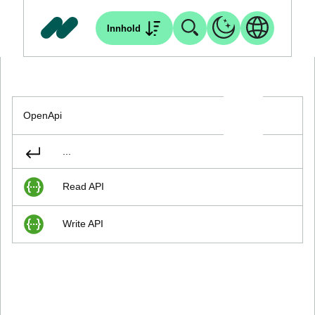
Innhold
OpenApi
...
Read API
Write API