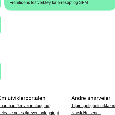
Fremtidens testverktøy for e‑resept og SFM
m utviklerportalen
Andre snarveier
oadmap (krever innlogging)
Tilgjengelighetserklæri
elease notes (krever innlogging)
Norsk Helsenett