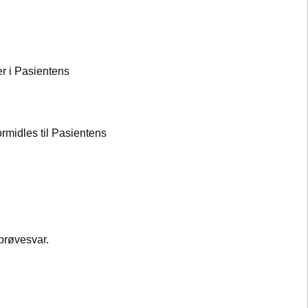
er i Pasientens
ormidles til Pasientens
prøvesvar.