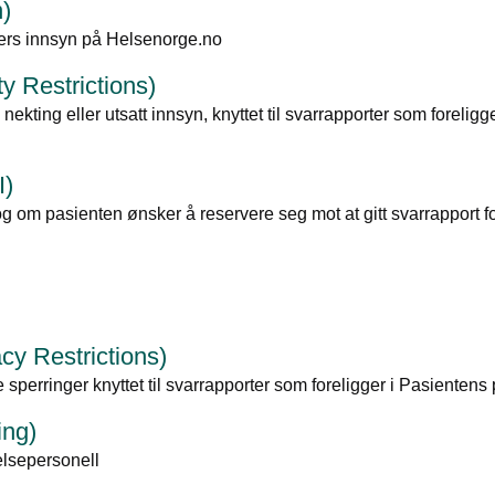
n)
ers innsyn på Helsenorge.no
y Restrictions)
ting eller utsatt innsyn, knyttet til svarrapporter som foreligg
I)
 og om pasienten ønsker å reservere seg mot at gitt svarrapport f
cy Restrictions)
erringer knyttet til svarrapporter som foreligger i Pasientens 
ing)
elsepersonell