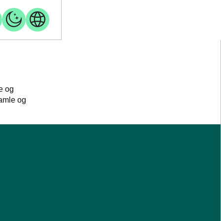
e og
samle og