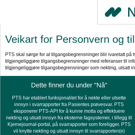
Veikart for Personvern og t
PTS skal sørge for at tilgangsbegrensninger blir ivaretatt p
tilgjengeliggjøre tilgangsbegrensninger med referanser til 
tilgjengeliggjøre tilgangsbegrensninger som nekting, utsatt i
Dette finner du under "Nå"
PTS har etablert funksjonalitet for å nekte eller utsette
innsyn i svarrapporter fra Pasientes prøvesvar. PTS
eksponerer PTS-API for å kunne motta og effektuere
nekting og utsatt innsyn fra eksterne fagsystemer, i tillegg til
Kjernejournal-portal, på svarrapporter som foreligger. PTS
vil knytte nekting og utsatt innsyn til svarrapporten(e)