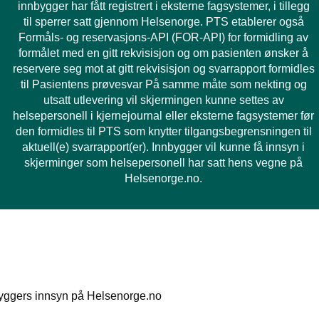
innbygger har fått registrert i eksterne fagsystemer, i tillegg
til sperrer satt gjennom Helsenorge. PTS etablerer også
Formåls- og reservasjons-API (FOR-API) for formidling av
formålet med en gitt rekvisisjon og om pasienten ønsker å
reservere seg mot at gitt rekvisisjon og svarrapport formidles
til Pasientens prøvesvar På samme måte som nekting og
utsatt utlevering vil skjermingen kunne settes av
helsepersonell i kjernejournal eller eksterne fagsystemer før
den formidles til PTS som knytter tilgangsbegrensningen til
aktuell(e) svarrapport(er). Innbygger vil kunne få innsyn i
skjerminger som helsepersonell har satt hens vegne på
Helsenorge.no.
byggers innsyn på Helsenorge.no