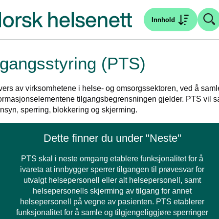
Innhold
ilgangsstyring (PTS)
å tvers av virksomhetene i helse- og omsorgssektoren, ved å saml
informasjonselementene tilgangsbegrensningen gjelder. PTS vil 
nnsyn, sperring, blokkering og skjerming.
Dette finner du under "Neste"
PTS skal i neste omgang etablere funksjonalitet for å
ivareta at innbygger sperrer tilgangen til prøvesvar for
utvalgt helsepersonell eller alt helsepersonell, samt
helsepersonells skjerming av tilgang for annet
helsepersonell på vegne av pasienten. PTS etablerer
funksjonalitet for å samle og tilgjengeliggjøre sperringer