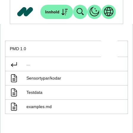
Innhold
PMD 1.0
...
Sensortypar/kodar
Testdata
examples.md