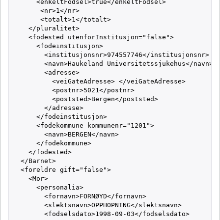
      <enkeltFodsel>true</enkeltFodsel>

       <nr>1</nr>

       <totalt>1</totalt>

    </pluralitet>

    <fodested utenforInstitusjon="false">

      <fodeinstitusjon>

        <institusjonsnr>974557746</institusjonsnr>

        <navn>Haukeland Universitetssjukehus</navn>

        <adresse>

          <veiGateAdresse> </veiGateAdresse>

          <postnr>5021</postnr>

          <poststed>Bergen</poststed>

        </adresse>

      </fodeinstitusjon>

      <fodekommune kommunenr="1201">

        <navn>BERGEN</navn>

      </fodekommune>

    </fodested>

  </Barnet>

  <foreldre gift="false">

    <Mor>

      <personalia>

        <fornavn>FORNØYD</fornavn>

        <slektsnavn>OPPHOPNING</slektsnavn>

        <fodselsdato>1998-09-03</fodselsdato>
