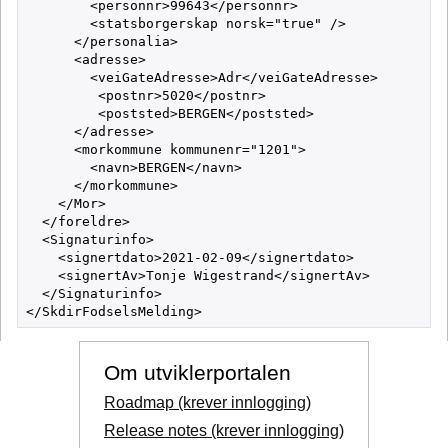
        <personnr>99643</personnr>

        <statsborgerskap norsk="true" />

      </personalia>

      <adresse>

        <veiGateAdresse>Adr</veiGateAdresse>

         <postnr>5020</postnr>

         <poststed>BERGEN</poststed>

      </adresse>

      <morkommune kommunenr="1201">

        <navn>BERGEN</navn>

      </morkommune>

    </Mor>

  </foreldre>

  <Signaturinfo>

    <signertdato>2021-02-09</signertdato>

    <signertAv>Tonje Wigestrand</signertAv>

  </Signaturinfo>

Om utviklerportalen
Roadmap (krever innlogging)
Release notes (krever innlogging)