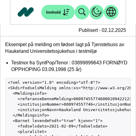
Innhold
Publisert - 02.12.2025
Eksempel på melding om fødsel lagt på Tjenstebuss av
Haukeland Universitetssjukehus i testmiljø
Testmor fra SyntPop/Tenor : 03899899643 FORNØYD
OPPHOPING 03.09.1998 (25 år)
<?xml version="1.0" encoding="utf-8"?>

<SkdirFodselsMelding xmlns:xs="http://www.w3.org/2001
  <Meldingsinfo>

    <referanseDenneMelding>00097455774600010942212322
    <institusjonNummer>000974557746</institusjonNumme
    <institusjonNavn>Haukeland Universitetssjukehus</
  </Meldingsinfo>

  <Barnet levendeFodt="true" kjonn="1">

    <fodselsdato>2021-02-09</fodselsdato>

    <pluralitet>
