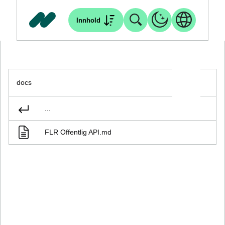
Innhold
docs
...
FLR Offentlig API.md