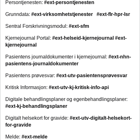
Persontjenesten:
#ext-persontjenesten
Grunndata:
#ext-virksomhetstjenester #ext-flr-hpr-lsr
Sentral Forskrivningsmodul:
#ext-sfm
Kjernejournal Portal:
#ext-helseid-kjernejournal #ext-
kjernejournal
Pasientens journaldokumenter i kjernejournal:
#ext-nhn-
pasientens-journaldokumenter
Pasientens prøvesvar:
#ext-utv-pasientensprøvesvar
Kritisk Informasjon:
#ext-utv-kj-kritisk-info-api
Digitale behandlingsplaner og egenbehandlingsplaner:
#ext-kj-behandlingsplaner
Digitalt helsekort for gravide:
#ext-utv-digitalt-helsekort-
for-gravide
Melde:
#ext-melde